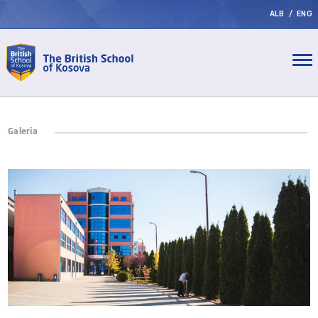
ALB
/
ENG
Galeria