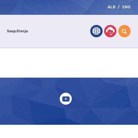
ALB
/
ENG
Saopštenja