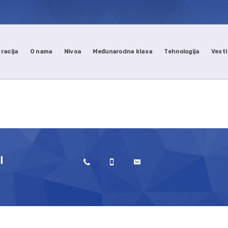
racija
O nama
Nivoa
Međunarodna klasa
Tehnologija
Vesti