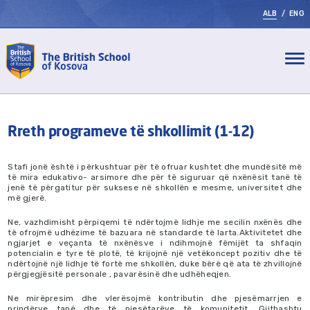
ALB
/
ENG
Rreth programeve të shkollimit (1-12)
Stafi jonë është i përkushtuar për të ofruar kushtet dhe mundësitë më
të mira edukativo- arsimore dhe për të siguruar që nxënësit tanë të
jenë të përgatitur për suksese në shkollën e mesme, universitet dhe
më gjerë.
Ne, vazhdimisht përpiqemi të ndërtojmë lidhje me secilin nxënës dhe
të ofrojmë udhëzime të bazuara në standarde të larta.Aktivitetet dhe
ngjarjet e veçanta të nxënësve i ndihmojnë fëmijët ta shfaqin
potencialin e tyre të plotë, të krijojnë një vetëkoncept pozitiv dhe të
ndërtojnë një lidhje të fortë me shkollën, duke bërë që ata të zhvillojnë
përgjegjësitë personale , pavarësinë dhe udhëheqjen.
Ne mirëpresim dhe vlerësojmë kontributin dhe pjesëmarrjen e
prindërve tanë dhe të pjesëtarëve të komunitetit. Gjithashtu