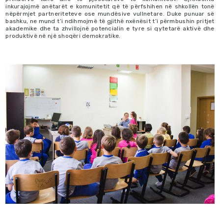
inkurajojmë anëtarët e komunitetit që të përfshihen në shkollën tonë
nëpërmjet partneriteteve ose mundësive vullnetare. Duke punuar së
bashku, ne mund t’i ndihmojmë të gjithë nxënësit t’i përmbushin pritjet
akademike dhe ta zhvillojnë potencialin e tyre si qytetarë aktivë dhe
produktivë në një shoqëri demokratike.