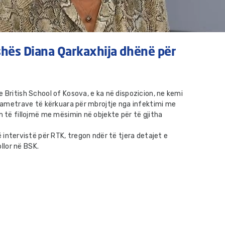
eshës Diana Qarkaxhija dhënë për
 British School of Kosova, e ka në dispozicion, ne kemi
arametrave të kërkuara për mbrojtje nga infektimi me
m të fillojmë me mësimin në objekte për të gjitha
 intervistë për RTK, tregon ndër të tjera detajet e
ollor në BSK.