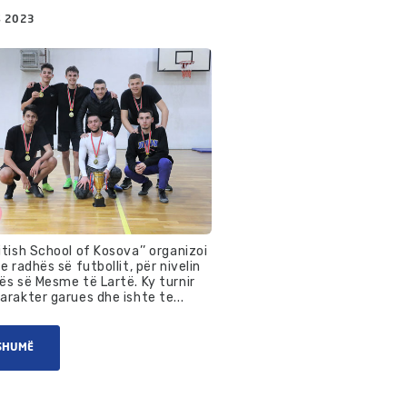
 2023
itish School of Kosova’’ organizoi
 e radhës së futbollit, për nivelin
lës së Mesme të Lartë. Ky turnir
arakter garues dhe ishte te...
SHUMË