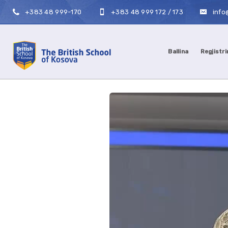
+383 48 999-170
+383 48 999 172 / 173
info
Ballina
Regjistri