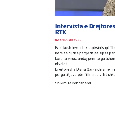
Intervista e Drejtor
RTK
02 SHTATOR 2020
Falë kushteve dhe hapësirës që The
bërë të gjitha përgatitjet sipas p
korona virus, andaj jemi të gatshë
nivelet.
Drejtoresha
Diana Qarkaxhija
në një
përgatitjeve për fillimin e vitit shk
Shikim të këndshëm!