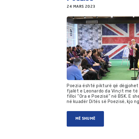
24 MARS 2023
Poezia është pikturë që dëgjohet"
fjalët e Leonardo da Vinҁit me të 
filloi “Ora e Poezisë” në BSK. E sh
në kuadër Ditës së Poezisë, kjo ng.
MË SHUMË