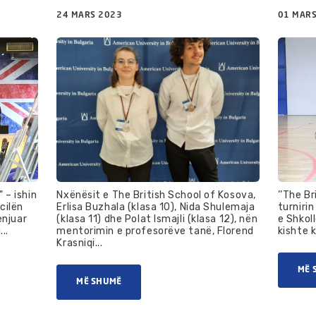
24 MARS 2023
01 MARS
 – ishin
Nxënësit e The British School of Kosova,
’’The Br
cilën
Erlisa Buzhala (klasa 10), Nida Shulemaja
turnirin
enjuar
(klasa 11) dhe Polat Ismajli (klasa 12), nën
e Shkol
..
mentorimin e profesorëve tanë, Florend
kishte k
Krasniqi...
MË 
MË SHUMË