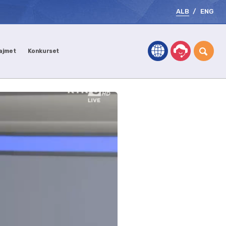
ALB
/
ENG
ajmet
Konkurset